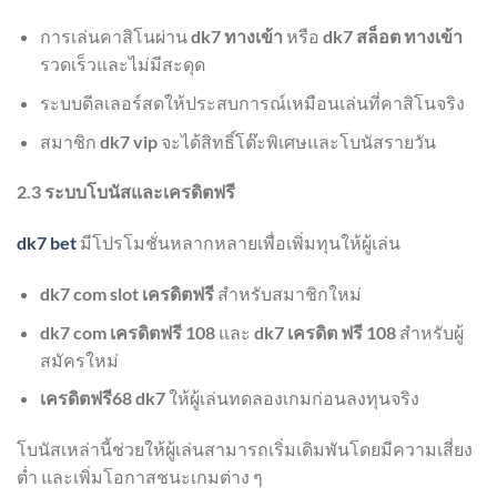
การเล่นคาสิโนผ่าน
dk7 ทางเข้า
หรือ
dk7 สล็อต ทางเข้า
รวดเร็วและไม่มีสะดุด
ระบบดีลเลอร์สดให้ประสบการณ์เหมือนเล่นที่คาสิโนจริง
สมาชิก
dk7 vip
จะได้สิทธิ์โต๊ะพิเศษและโบนัสรายวัน
2.3 ระบบโบนัสและเครดิตฟรี
dk7 bet
มีโปรโมชั่นหลากหลายเพื่อเพิ่มทุนให้ผู้เล่น
dk7 com slot เครดิตฟรี
สำหรับสมาชิกใหม่
dk7 com เครดิตฟรี 108
และ
dk7 เครดิต ฟรี 108
สำหรับผู้
สมัครใหม่
เครดิตฟรี68 dk7
ให้ผู้เล่นทดลองเกมก่อนลงทุนจริง
โบนัสเหล่านี้ช่วยให้ผู้เล่นสามารถเริ่มเดิมพันโดยมีความเสี่ยง
ต่ำ และเพิ่มโอกาสชนะเกมต่าง ๆ