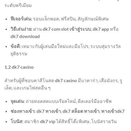
ระดับพรีเมียม
ฟีเจอร์เด่น:
รอบแจ็กพอต, ฟรีสปิน, สัญลักษณ์พิเศษ
วิธีเล่นง่าย:
ผ่าน
dk7 com slot เข้าสู่ระบบ
,
dk7 app
หรือ
dk7 download
ข้อดี:
เหมาะกับผู้เล่นมือใหม่และมือโปร, ระบบสุ่มรางวัล
ยุติธรรม
1.2 dk7 casino
สำหรับผู้ที่ชอบคาสิโนสด
dk7 casino
มีบาคาร่า, เสือมังกร, รู
เล็ต, และเกมไพ่สดอื่น ๆ
จุดเด่น:
ถ่ายทอดสดแบบเรียลไทม์, ดีลเลอร์มืออาชีพ
ช่องทางเข้า:
dk7 ทางเข้า
,
dk7 สล็อต ทางเข้า
,
ทางเข้าdk7
โบนัส:
สมาชิก
dk7 vip
ได้สิทธิ์โต๊ะพิเศษ, โบนัสรายวัน