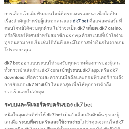
การเลือกเว็บเดิมพันออนไลน์ที่ครบวงจรและน่าเชื่อถือเป็น
เรื่องสำคัญสำหรับผู้เล่นทุกคน และ
dk7 bet
คือแพลตฟอร์มที่
ตอบโจทย์ได้ครบทุกด้าน ไม่ว่าจะเป็น
dk7 สล็อต
,
dk7 casino
,
หรือฟีเจอร์พิเศษสำหรับสมาชิก
dk7 vip
ด้วยระบบที่เข้าใจง่าย
ทุกคนสามารถเริ่มเล่นได้ทันที และมีโอกาสทำเงินจริงจากเกม
โปรดของคุณ
dk7 bet
ออกแบบระบบให้รองรับทุกความต้องการของผู้เล่น
ทั้งการเข้าเล่นผ่าน
dk7 com เข้าสู่ระบบ
,
dk7 app
, หรือ
dk7
download
เพื่อความสะดวกบนมือถือและคอมพิวเตอร์ รวมถึง
การอัปเดต
dk7 ทางเข้า
ใหม่ล่าสุด เพื่อให้ทุกการเข้าถึง
รวดเร็วและไม่สะดุด
ระบบและฟีเจอร์ครบครันของ dk7 bet
หนึ่งในจุดเด่นที่ทำให้
dk7 bet
เป็นตัวเลือกอันดับต้น ๆ ของผู้
เล่นคือ
ระบบที่ครบครันและใช้งานง่าย
ไม่ว่าคุณจะสนใจ
dk7
slots
หรือ
dk7 casino
ฟีเจอร์ทั้งหมดถูกออกแบบให้เข้าถึงได้