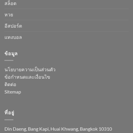
สล็อต
หวย
อีสปอร์ต
แทงบอล
ข้อมูล
นโยบายความเป็นส่วนตัว
ข้อกำหนดและเงื่อนไข
ติดต่อ
Sitemap
ที่อยู่
Din Daeng, Bang Kapi, Huai Khwang, Bangkok 10310