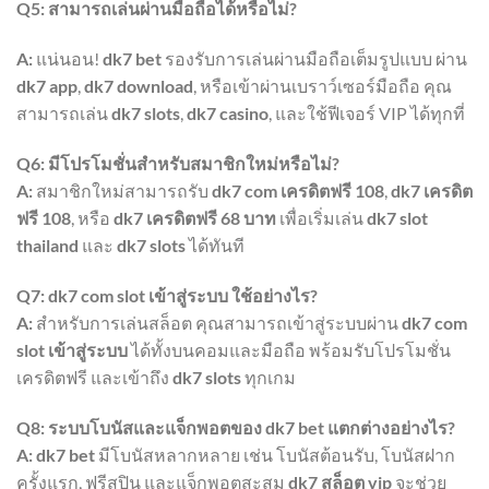
Q5: สามารถเล่นผ่านมือถือได้หรือไม่?
A:
แน่นอน!
dk7 bet
รองรับการเล่นผ่านมือถือเต็มรูปแบบ ผ่าน
dk7 app
,
dk7 download
, หรือเข้าผ่านเบราว์เซอร์มือถือ คุณ
สามารถเล่น
dk7 slots
,
dk7 casino
, และใช้ฟีเจอร์ VIP ได้ทุกที่
Q6: มีโปรโมชั่นสำหรับสมาชิกใหม่หรือไม่?
A:
สมาชิกใหม่สามารถรับ
dk7 com เครดิตฟรี 108
,
dk7 เครดิต
ฟรี 108
, หรือ
dk7 เครดิตฟรี 68 บาท
เพื่อเริ่มเล่น
dk7 slot
thailand
และ
dk7 slots
ได้ทันที
Q7: dk7 com slot เข้าสู่ระบบ ใช้อย่างไร?
A:
สำหรับการเล่นสล็อต คุณสามารถเข้าสู่ระบบผ่าน
dk7 com
slot เข้าสู่ระบบ
ได้ทั้งบนคอมและมือถือ พร้อมรับโปรโมชั่น
เครดิตฟรี และเข้าถึง
dk7 slots
ทุกเกม
Q8: ระบบโบนัสและแจ็กพอตของ dk7 bet แตกต่างอย่างไร?
A:
dk7 bet
มีโบนัสหลากหลาย เช่น โบนัสต้อนรับ, โบนัสฝาก
ครั้งแรก, ฟรีสปิน และแจ็กพอตสะสม
dk7 สล็อต vip
จะช่วย