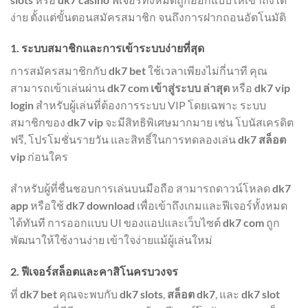
ง่าย ตั้งแต่ขั้นตอนสมัครสมาชิก จนถึงการฝากถอนอัตโนมัติ
1. ระบบสมาชิกและการเข้าระบบง่ายที่สุด
การสมัครสมาชิกกับ
dk7 bet
ใช้เวลาเพียงไม่กี่นาที คุณ
สามารถเข้าเล่นผ่าน
dk7 com เข้าสู่ระบบ ล่าสุด
หรือ
dk7 vip
login
สำหรับผู้เล่นที่ต้องการระบบ VIP โดยเฉพาะ ระบบ
สมาชิกของ
dk7 vip
จะมีสิทธิพิเศษมากมาย เช่น โบนัสเครดิต
ฟรี, โปรโมชั่นรายวัน และสิทธิ์ในการทดลองเล่น
dk7 สล็อต
vip
ก่อนใคร
สำหรับผู้ที่ชื่นชอบการเล่นบนมือถือ สามารถดาวน์โหลด
dk7
app
หรือใช้
dk7 download
เพื่อเข้าถึงเกมและฟีเจอร์ทั้งหมด
ได้ทันที การออกแบบ UI ของแอปและเว็บไซต์
dk7 com
ถูก
พัฒนาให้ใช้งานง่าย เข้าใจง่ายแม้ผู้เล่นใหม่
2. ฟีเจอร์สล็อตและคาสิโนครบวงจร
ที่
dk7 bet
คุณจะพบกับ
dk7 slots
,
สล็อต dk7
, และ
dk7 slot