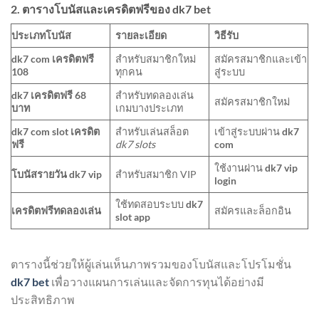
2. ตารางโบนัสและเครดิตฟรีของ dk7 bet
ประเภทโบนัส
รายละเอียด
วิธีรับ
dk7 com เครดิตฟรี
สำหรับสมาชิกใหม่
สมัครสมาชิกและเข้า
108
ทุกคน
สู่ระบบ
dk7 เครดิตฟรี 68
สำหรับทดลองเล่น
สมัครสมาชิกใหม่
บาท
เกมบางประเภท
dk7 com slot เครดิต
สำหรับเล่นสล็อต
เข้าสู่ระบบผ่าน
dk7
ฟรี
dk7 slots
com
ใช้งานผ่าน
dk7 vip
โบนัสรายวัน dk7 vip
สำหรับสมาชิก VIP
login
ใช้ทดสอบระบบ
dk7
เครดิตฟรีทดลองเล่น
สมัครและล็อกอิน
slot app
ตารางนี้ช่วยให้ผู้เล่นเห็นภาพรวมของโบนัสและโปรโมชั่น
dk7 bet
เพื่อวางแผนการเล่นและจัดการทุนได้อย่างมี
ประสิทธิภาพ