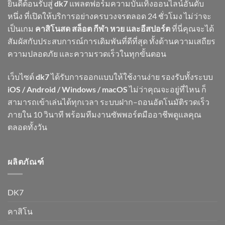
ยินดีต้อนรับสู่
dk7
แพลตฟอร์มความบันเทิงออนไลน์อันดับ
หนึ่ง ที่เปิดให้บริการอย่างครบวงจรตลอด 24 ชั่วโมง ไม่ว่าจะ
เป็นเกม
คาสิโนสด สล็อต กีฬา หวย และอีสปอร์ต
ที่นี่คุณจะได้
สัมผัสกับประสบการณ์การเดิมพันที่ดีที่สุด ทั้งด้านความเสถียร
ความปลอดภัย และความรวดเร็วในทุกขั้นตอน
เว็บไซต์
dk7
ได้รับการออกแบบให้ใช้งานง่าย รองรับทั้งระบบ
iOS / Android / Windows / macOS
ไม่ว่าคุณจะอยู่ที่ไหน ก็
สามารถเข้าเล่นได้ทุกเวลา ระบบฝาก–ถอนอัตโนมัติรวดเร็ว
ภายใน 10 วินาที พร้อมทีมงานซัพพอร์ตมืออาชีพดูแลคุณ
ตลอดทั้งวัน
ผลิตภัณฑ์
DK7
คาสิโน