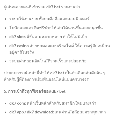
ผู้เล่นหลายคนที่เข้าร่วม
dk7 bet
รายงานว่า
ระบบใช้งานง่าย ทั้งบนมือถือและคอมพิวเตอร์
โบนัสและเครดิตฟรีช่วยให้เล่นได้นานขึ้นและสนุกขึ้น
dk7 slots
มีธีมเกมหลากหลาย ทำให้ไม่มีเบื่อ
dk7 casino
ถ่ายทอดสดแบบเรียลไทม์ ให้ความรู้สึกเหมือน
อยู่คาสิโนจริง
ระบบฝากถอนอัตโนมัติรวดเร็วและปลอดภัย
ประสบการณ์เหล่านี้ทำให้
dk7 bet
เป็นตัวเลือกอันดับต้น ๆ
สำหรับผู้ที่ต้องการเดิมพันออนไลน์แบบครบวงจร
5. การเข้าถึงทุกฟีเจอร์ของ dk7 bet
dk7 com
: หน้าเว็บหลักสำหรับสมาชิกใหม่และเก่า
dk7 app / dk7 download
: เล่นผ่านมือถือสะดวกทุกเวลา