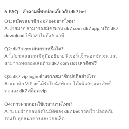
6. FAQ – คำถามที่พบบ่อยเกี่ยวกับ dk7 bet
Q1: สมัครสมาชิก dk7 bet ยากไหม?
A:
ง่ายมาก สามารถสมัครผ่าน
dk7 com
,
dk7 app
, หรือ
dk7
download
ใช้เวลาไม่ถึง 5 นาที
Q2: dk7 slots เล่นยากหรือไม่?
A:
ไม่ยากเลย เกมมีคู่มืออธิบาย ฟีเจอร์แจ็กพอตชัดเจน และ
สามารถทดลองเล่นด้วย
dk7 com slot เครดิตฟรี
Q3: dk7 vip login ต่างจากสมาชิกปกติอย่างไร?
A:
สมาชิก VIP จะได้รับโบนัสพิเศษ, โต๊ะพิเศษ, และสิทธิ์
ทดลอง
dk7 สล็อต vip
Q4: การฝากถอนใช้เวลานานไหม?
A:
ระบบฝากถอนอัตโนมัติของ
dk7 bet
รวดเร็ว ปลอดภัย
รองรับทุกธนาคารและวอลเล็ต