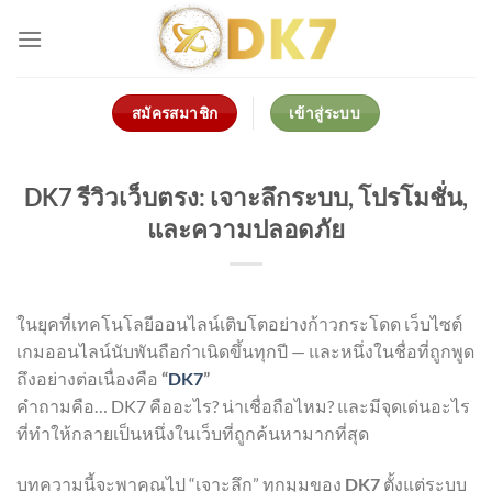
Skip
to
content
สมัครสมาชิก
เข้าสู่ระบบ
DK7 รีวิวเว็บตรง: เจาะลึกระบบ, โปรโมชั่น,
และความปลอดภัย
ในยุคที่เทคโนโลยีออนไลน์เติบโตอย่างก้าวกระโดด เว็บไซต์
เกมออนไลน์นับพันถือกำเนิดขึ้นทุกปี — และหนึ่งในชื่อที่ถูกพูด
ถึงอย่างต่อเนื่องคือ
“
DK7
”
คำถามคือ… DK7 คืออะไร? น่าเชื่อถือไหม? และมีจุดเด่นอะไร
ที่ทำให้กลายเป็นหนึ่งในเว็บที่ถูกค้นหามากที่สุด
บทความนี้จะพาคุณไป “เจาะลึก” ทุกมุมของ
DK7
ตั้งแต่ระบบ