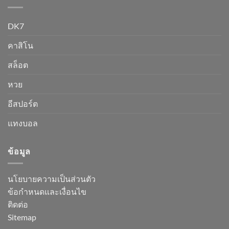
DK7
คาสิโน
สล็อต
หวย
อีสปอร์ต
แทงบอล
ข้อมูล
นโยบายความเป็นส่วนตัว
ข้อกำหนดและเงื่อนไข
ติดต่อ
Sitemap