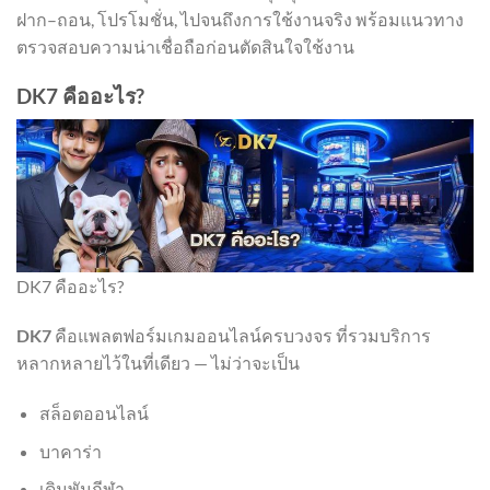
ฝาก–ถอน, โปรโมชั่น, ไปจนถึงการใช้งานจริง พร้อมแนวทาง
ตรวจสอบความน่าเชื่อถือก่อนตัดสินใจใช้งาน
DK7 คืออะไร?
DK7 คืออะไร?
DK7
คือแพลตฟอร์มเกมออนไลน์ครบวงจร ที่รวมบริการ
หลากหลายไว้ในที่เดียว — ไม่ว่าจะเป็น
สล็อตออนไลน์
บาคาร่า
เดิมพันกีฬา