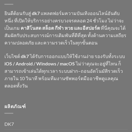
ยินดีต้อนรับสู่
dk7
แพลตฟอร์มความบันเทิงออนไลน์อันดับ
หนึ่ง ที่เปิดให้บริการอย่างครบวงจรตลอด 24 ชั่วโมง ไม่ว่าจะ
เป็นเกม
คาสิโนสด สล็อต กีฬา หวย และอีสปอร์ต
ที่นี่คุณจะได้
สัมผัสกับประสบการณ์การเดิมพันที่ดีที่สุด ทั้งด้านความเสถียร
ความปลอดภัย และความรวดเร็วในทุกขั้นตอน
เว็บไซต์
dk7
ได้รับการออกแบบให้ใช้งานง่าย รองรับทั้งระบบ
iOS / Android / Windows / macOS
ไม่ว่าคุณจะอยู่ที่ไหน ก็
สามารถเข้าเล่นได้ทุกเวลา ระบบฝาก–ถอนอัตโนมัติรวดเร็ว
ภายใน 10 วินาที พร้อมทีมงานซัพพอร์ตมืออาชีพดูแลคุณ
ตลอดทั้งวัน
ผลิตภัณฑ์
DK7